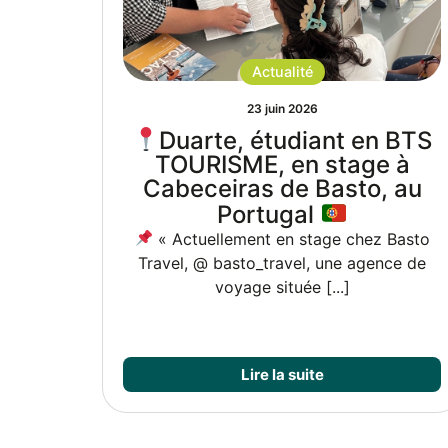
Actualité
23 juin 2026
PART’ÂGE TON JEU : UNE
 BTS
BELLE RENCONTRE
 à
INTERGÉNÉRATIONNELLE
 au
Les élèves de 1ère Bac Pro AEPA du
Lycée Bahuet se sont rendus à [...]
Basto
ce de
Lire la suite