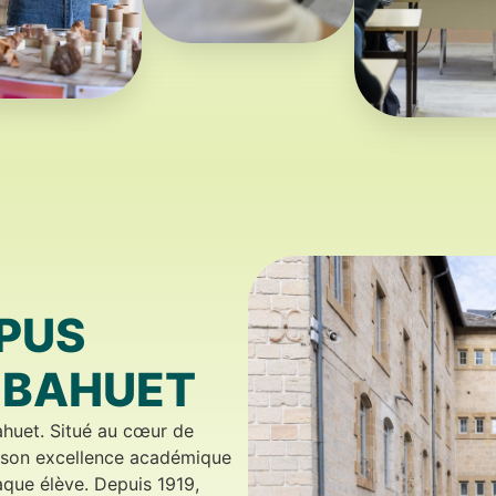
PUS
 BAHUET
ahuet. Situé au cœur de
r son excellence académique
aque élève. Depuis 1919,