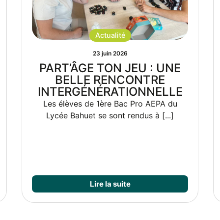
Actualité
19 juin 2026
Le Lycée et Campus
Marguerite Bahuet est fier
d’être partenaire du 19ᵉ
Trophée de Brive organisé
par Fanatic Cheer 19 !
Samedi 6 juin 2026
Espace des Trois
Provinces – Brive-la-Gaillarde Une
journée exceptionnelle placée sous [...]
Lire la suite