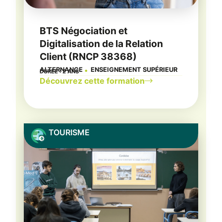
BTS Négociation et
Digitalisation de la Relation
Client (RNCP 38368)
ALTERNANCE
ENSEIGNEMENT SUPÉRIEUR
DURÉE : 2 ANS
●
Découvrez cette formation
TOURISME