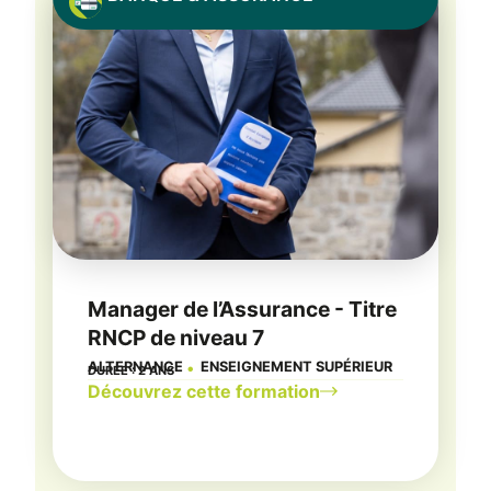
Manager de l’Assurance - Titre
RNCP de niveau 7
ALTERNANCE
ENSEIGNEMENT SUPÉRIEUR
DURÉE : 2 ANS
●
Découvrez cette formation