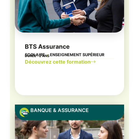
BTS Assurance
SCOLAIRE
ENSEIGNEMENT SUPÉRIEUR
DURÉE : 2 ANS
●
Découvrez cette formation
BANQUE & ASSURANCE