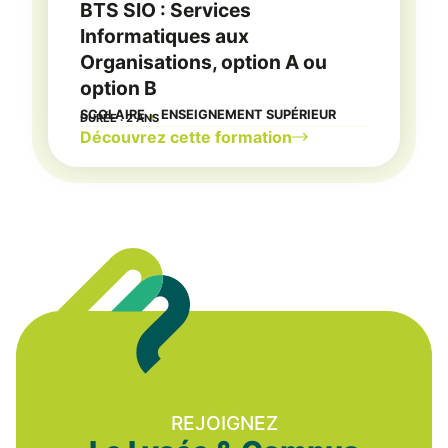
BTS SIO : Services
Informatiques aux
Organisations, option A ou
option B
SCOLAIRE
ENSEIGNEMENT SUPÉRIEUR
DURÉE : 2 ANS
●
Découvrez cette formation
REJOIGNEZ