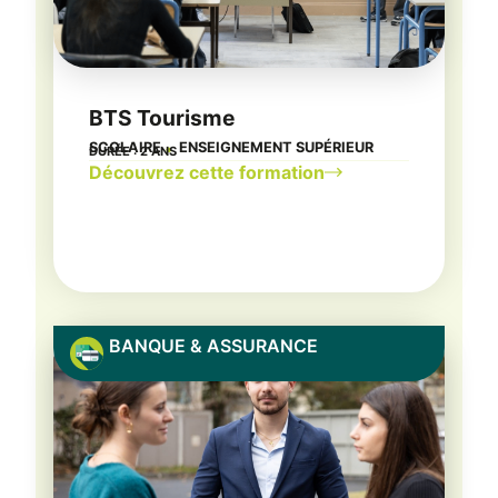
BTS Tourisme
SCOLAIRE
ENSEIGNEMENT SUPÉRIEUR
DURÉE : 2 ANS
●
Découvrez cette formation
BANQUE & ASSURANCE