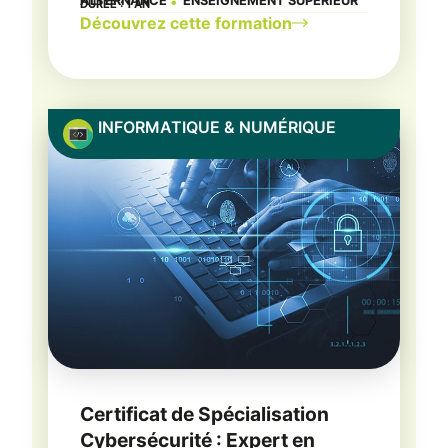
ALTERNANCE
ENSEIGNEMENT SUPÉRIEUR
DURÉE : 1 AN
●
Découvrez cette formation
INFORMATIQUE & NUMÉRIQUE
Certificat de Spécialisation
Cybersécurité : Expert en