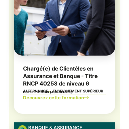
Chargé(e) de Clientèles en
Assurance et Banque - Titre
RNCP 40253 de niveau 6
ALTERNANCE
ENSEIGNEMENT SUPÉRIEUR
DURÉE : 12 MOIS (494 HEURES)
●
Découvrez cette formation
BANQUE & ASSURANCE