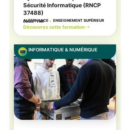
Sécurité Informatique (RNCP
37488)
ALTERNANCE
ENSEIGNEMENT SUPÉRIEUR
DURÉE : 1 AN
●
Découvrez cette formation
INFORMATIQUE & NUMÉRIQUE