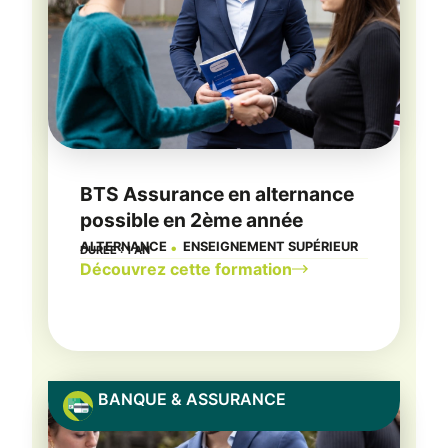
BTS Assurance en alternance
possible en 2ème année
ALTERNANCE
ENSEIGNEMENT SUPÉRIEUR
DURÉE : 1 AN
●
Découvrez cette formation
BANQUE & ASSURANCE