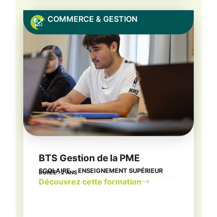
COMMERCE & GESTION
BTS Gestion de la PME
SCOLAIRE
ENSEIGNEMENT SUPÉRIEUR
DURÉE : 2 ANS
●
Découvrez cette formation