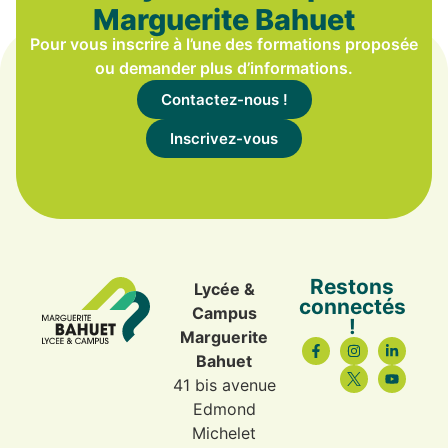
Marguerite Bahuet
Pour vous inscrire à l’une des formations proposée
ou demander plus d’informations.
Contactez-nous !
Inscrivez-vous
Restons
Lycée &
connectés
Campus
!
Marguerite
Bahuet
41 bis avenue
Edmond
Michelet