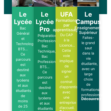
Le
Le
UFA
Le
Lycée
Lycée
Formations
Campus
par
Pro
Enseignement
Bac
apprentissage
Supérieur
Général
Du CAP
Préparation
Faites-
et
à la
Professionnelle,
le grand
Technologique,
Licence…
Bac
saut
BTS…
Cette
Technique,
dans la
Ce
voie
Bac
vie
parcours
implique
Professionnel,
étudiante,
est
de
BTS…
avec un
destiné
signer
Ce
large
aux
un
parcours
choix
lycéens
contrat
est
de
et aux
d’apprentissage
destiné
formations
étudiants
avec
aux
professionnalisan
de
une
lycéens
Découvrez
moins
entreprise
et aux
de 25
d’accueil.
étudiants