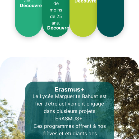
Découvrez
ans.
de
Découvrez
moins
de 25
ans.
Découvrez
Erasmus+
Le Lycée Marguerite Bahuet est
fier d’être activement engagé
dans plusieurs projets
ERASMUS+.
Ces programmes offrent à nos
élèves et étudiants des