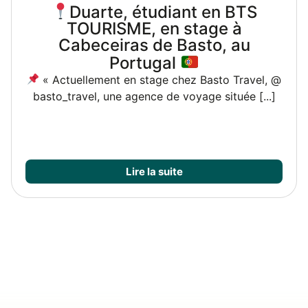
PART’ÂGE TON JEU : UNE BELLE
RENCONTRE
INTERGÉNÉRATIONNELLE
Les élèves de 1ère Bac Pro AEPA du Lycée
Bahuet se sont rendus à [...]
Lire la suite