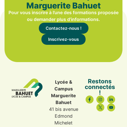
Marguerite Bahuet
Pour vous inscrire à l’une des formations proposée
ou demander plus d’informations.
Contactez-nous !
Inscrivez-vous
Restons
Lycée &
connectés
Campus
!
Marguerite
Bahuet
41 bis avenue
Edmond
Michelet