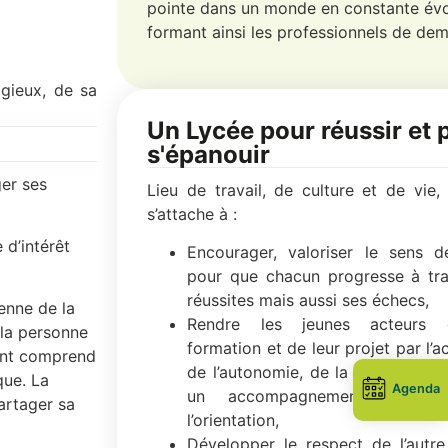
pointe dans un monde en constante évo
formant ainsi les professionnels de dem
igieux, de sa
Un Lycée pour réussir et 
s'épanouir
ger ses
Lieu de travail, de culture et de vie,
s’attache à :
 d’intérêt
Encourager, valoriser le sens de
pour que chacun progresse à tra
réussites mais aussi ses échecs,
enne de la
Rendre les jeunes acteurs 
 la personne
formation et de leur projet par l’a
ment comprend
de l’autonomie, de la responsabili
que. La
Agenda
un accompagnement personn
partager sa
l’orientation,
Développer le respect de l’autre,