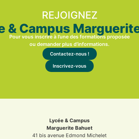
REJOIGNEZ
e & Campus Marguerit
Pour vous inscrire à l’une des formations proposée
ou demander plus d’informations.
Contactez-nous !
Inscrivez-vous
Lycée & Campus
Marguerite Bahuet
41 bis avenue Edmond Michelet