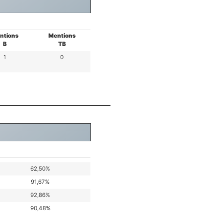
ntions
Mentions
B
TB
1
0
62,50%
91,67%
92,86%
90,48%