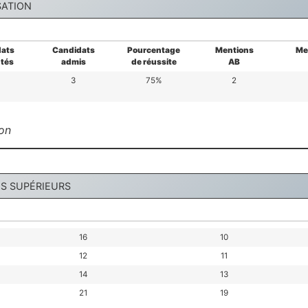
SATION
ats
Candidats
Pourcentage
Mentions
Me
tés
admis
de réussite
AB
3
75%
2
on
NS SUPÉRIEURS
16
10
12
11
14
13
21
19