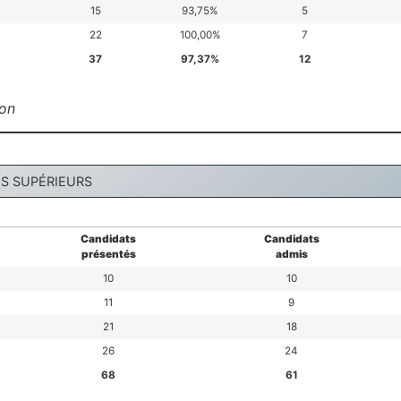
15
93,75%
5
22
100,00%
7
37
97,37%
12
ion
NS SUPÉRIEURS
Candidats
Candidats
présentés
admis
10
10
11
9
21
18
26
24
68
61