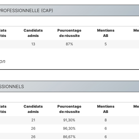
 PROFESSIONNELLE (CAP)
ats
Candidats
Pourcentage
Mentions
Me
tés
admis
de réussite
AB
13
87%
5
ion
SSIONNELS
ats
Candidats
Pourcentage
Mentions
Me
tés
admis
de réussite
AB
21
91,30%
8
26
96,30%
6
26
86,67%
6