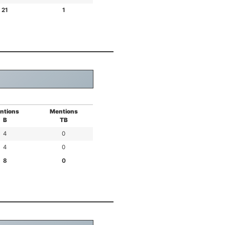
21
1
ntions
Mentions
B
TB
4
0
4
0
8
0