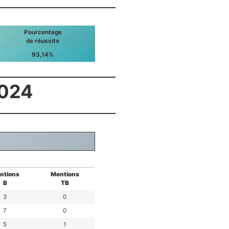
Pourcentage
de réussite
93,14%
2024
ntions
Mentions
B
TB
3
0
7
0
5
1