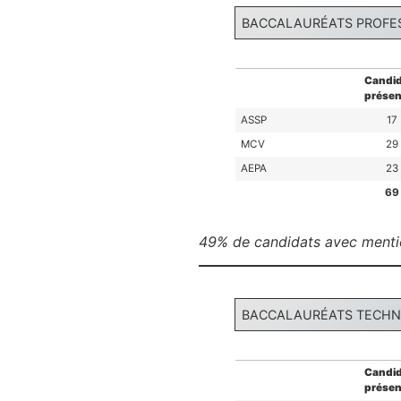
BACCALAURÉATS PROFE
Candid
présen
ASSP
17
MCV
29
AEPA
23
69
49% de candidats avec ment
BACCALAURÉATS TECH
Candid
présen