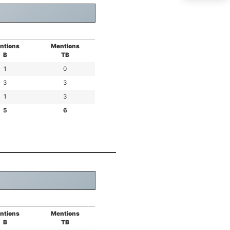
ntions
Mentions
B
TB
1
0
3
3
1
3
5
6
ntions
Mentions
B
TB