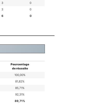
3
0
3
0
6
0
Pourcentage
de réussite
100,00%
81,82%
85,71%
92,31%
89,71%