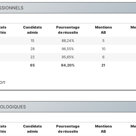
SSIONNELS
ats
Candidats
Pourcentage
Mentions
Me
tés
admis
de réussite
AB
15
88,24%
5
28
96,55%
10
22
95,65%
6
65
94,20%
21
ion
NOLOGIQUES
ats
Candidats
Pourcentage
Mentions
Me
tés
admis
de réussite
AB