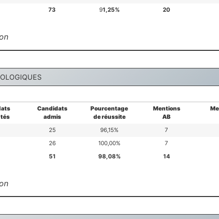
73
9
1,25%
20
ion
NOLOGIQUES
ats
Candidats
Pourcentage
Mentions
Me
tés
admis
de réussite
AB
25
96,15%
7
26
100,00%
7
51
98,08%
14
ion