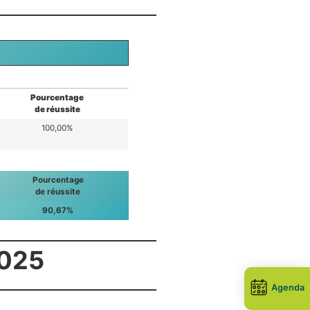
Pourcentage
de réussite
100,00%
Pourcentage
de réussite
90,67%
2025
Agenda