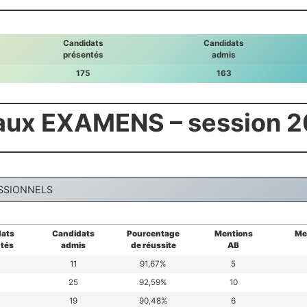
Candidats
Candidats
présentés
admis
175
163
ux EXAMENS – session 
SSIONNELS
ats
Candidats
Pourcentage
Mentions
Me
tés
admis
de réussite
AB
11
91,67%
5
25
92,59%
10
19
90,48%
6