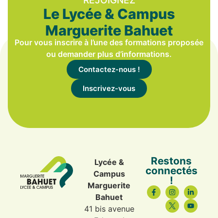
REJOIGNEZ
Le Lycée & Campus
Marguerite Bahuet
Pour vous inscrire à l’une des formations proposée
ou demander plus d’informations.
Contactez-nous !
Inscrivez-vous
Restons
Lycée &
connectés
Campus
!
Marguerite
Bahuet
41 bis avenue