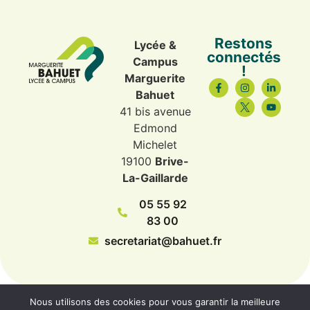
Restons
Lycée &
connectés
Campus
!
Marguerite
Bahuet
41 bis avenue
Edmond
Michelet
19100
Brive-
La-Gaillarde
05 55 92
83 00
secretariat@bahuet.fr
Nous utilisons des cookies pour vous garantir la meilleure