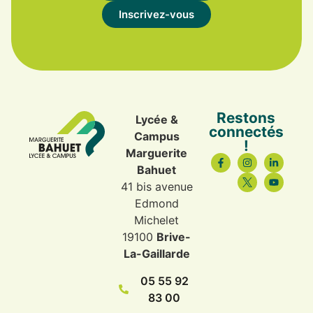
Inscrivez-vous
Restons
Lycée &
connectés
Campus
!
Marguerite
Bahuet
41 bis avenue
Edmond
Michelet
19100
Brive-
La-Gaillarde
05 55 92
83 00