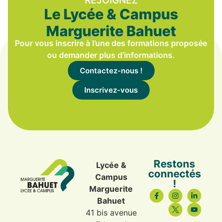
REJOIGNEZ
Le Lycée & Campus
Marguerite Bahuet
Pour vous inscrire à l’une des formations proposée
ou demander plus d’informations.
Contactez-nous !
Inscrivez-vous
Restons
Lycée &
connectés
Campus
!
Marguerite
Bahuet
41 bis avenue